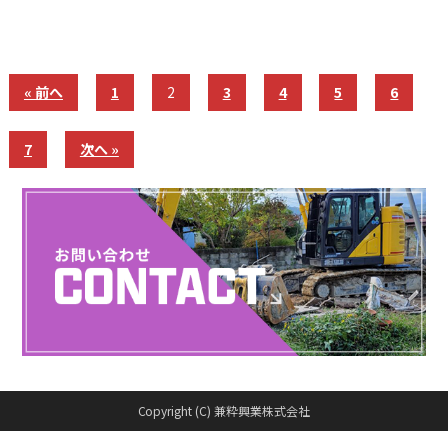
詳細を見る
« 前へ
1
2
3
4
5
6
7
次へ »
Copyright (C) 兼粋興業株式会社