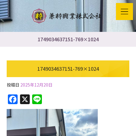
1749034637151-769×1024
1749034637151-769×1024
投稿日
2025年12月20日
F
X
Li
a
n
c
e
e