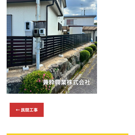
b
o
o
k
←
民間工事