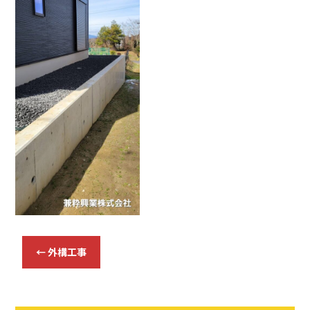
b
o
o
k
←
外構工事