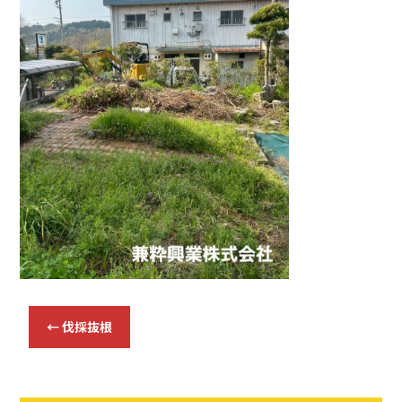
b
o
o
k
←
伐採抜根