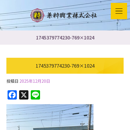
1745379774230-769×1024
1745379774230-769×1024
投稿日
2025年12月20日
F
X
Li
a
n
c
e
e